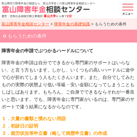
富山県内で障害年金の相談なら、富山大学近くの富山障害年金相談センター
富山大学
2分
運営：笠島社会保険労務士事務所
から車で
富山障害年金相談センター
>
障害年金の基礎知識
>
もらうための条件
もらうための条件
障害年金の申請でぶつかるハードルについて
障害年金の申請は自分でできるから専門家のサポートはいらな
い、と言う方もいます。しかし、いくつもの高いハードルに途中
で心が折れてしまう人もたくさんいます。また、自分でしてみた
ものの実際の状態より低い等級・安い金額になってしまうことも
しばしばあります。もちろん、ご自身でできるならそれが一番良
いと思います。でも、障害年金に専門家がいるのは、専門家のサ
ポートで違う結果になるからなのです。
１．大量の書類と慣れない用語
２．初診日の証明
３．就労状況等申立書（略して病歴申立書）の作成