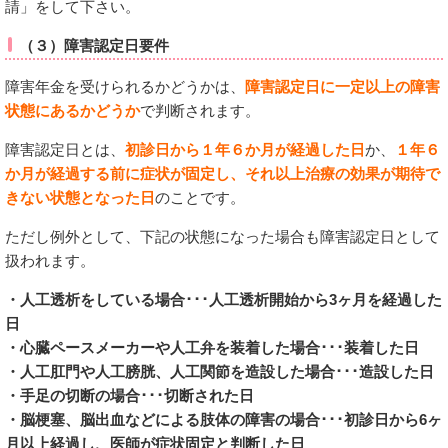
請」をして下さい。
（３）障害認定日要件
障害年金を受けられるかどうかは、
障害認定日に一定以上の障害
状態にあるかどうか
で判断されます。
障害認定日とは、
初診日から１年６か月が経過した日
か、
１年６
か月が経過する前に症状が固定し、それ以上治療の効果が期待で
きない状態となった日
のことです。
ただし例外として、下記の状態になった場合も障害認定日として
扱われます。
・人工透析をしている場合･･･人工透析開始から3ヶ月を経過した
日
・心臓ペースメーカーや人工弁を装着した場合･･･装着した日
・人工肛門や人工膀胱、人工関節を造設した場合･･･造設した日
・手足の切断の場合･･･切断された日
・脳梗塞、脳出血などによる肢体の障害の場合･･･初診日から6ヶ
月以上経過し、医師が症状固定と判断した日