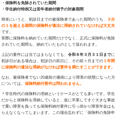
・保険料を免除されていた期間
・学生納付特例又は若年者納付猶予の対象期間
簡単にいうと、初診日までの被保険者であった期間のうち、
３分
の１を超える期間の保険料が違法に滞納されていなければ大丈夫
です。
実際に保険料を納めていた期間だけでなく、正式に保険料が免除
されていた期間も、納めていたものとして扱われます。
上記の要件には当てはまらなくても、
令和８年３月３１日まで
に
初診日がある場合は、初診日の前日に、その前々月までの
１年間
に保険料の違法な滞納がなければ要件を満たすことができます。
なお、被保険者でない20歳前の傷病により障害の状態になった方
については、
保険料納付要件は問われません。
＊学生時代の保険料の滞納というケースがとても多いです。学生
だからと保険料を滞納していると、仮に卒業してすぐ大きな事故
で重い障害を負っても保険料納付要件に引っ掛かり障害年金はも
らえなくなってしまいます。この場合忘れずに「保険料の免除申