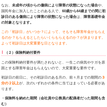
なお、
未成年の頃からの傷病により障害の状態になった場合
や、
国民年金に加入したことのある人で、
60歳から64歳までの間に初
診日のある傷病により障害の状態になった場合
は、
障害基礎年金
の対象となります。
この「初診日」がいつか？によって、そもそも障害年金がもらえ
るのか？もらえるとしたらいくらもらえるのか？が決まります。
よって初診日は大変重要な日となります。
（２）保険料納付要件
この保険料納付要件が満たされないと、一生この病気やケガを原
因とする障害年金はもらえないので、大変重要な要件です。
初診日の前日に、その初診日のある月の、前々月までの期間の
３
分の２以上
が、次のいずれかの条件に当てはまっている必要があ
ります。
・保険料を納めた期間（会社員や公務員の配偶者だった期間も含
む）