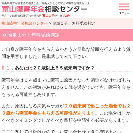
富山県内で障害年金の相談なら、富山大学近くの富山障害年金相談センター
富山大学
2分
運営：笠島社会保険労務士事務所
から車で
富山障害年金相談センター
>
簡単１分！無料受給判定
簡単１分！無料受給判定
ご自身が障害年金をもらえるかどうか簡単な診断を行えるよう質
問を用意しました。是非試してみて下さい。
１．あなたは２０歳以上６５歳未満ですか？
障害年金は６４歳までに障害に原因となった初診がなければもら
えません。この初診があれば６５歳を過ぎていても、障害年金を
もらえる可能性もあります。
また、原因になる病気やケガが
２０歳未満で起こった場合でも２
０歳から障害年金をもらえる可能性があります
。
この場合はしか
るべきタイミングでしかるべき書類を申請する必要があります。
ここに関しては複雑なので、お問い合わせ頂きご確認下さい。