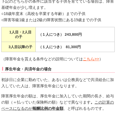
下記のどちらかの条件に該当する子供を育てている場合は、障害
基礎年金が少し増えます。
○18歳年度末（高校を卒業する年齢）までの子供
○障害等級1級または2級の障害状態にある19歳までの子供
1人目・2人目
（１人につき） 243,800円
の子
3人目以降の子
（１人につき） 81,300円
（障害年金を貰える条件などの説明については
こちら>>
）
厚生年金・共済年金の場合
初診日に企業に勤めていた、あるいは公務員などで共済組合に加
入していた人は、障害厚生年金になります。
障害厚生年金の額は、厚生年金に加入していた期間の長さ、給与
の額（＝払っていた保険料の額）などで異なります
。
この計算の
ベースになるのが
報酬比例の年金額
、と呼ばれるものです。