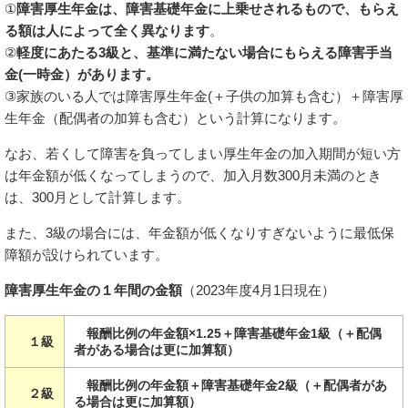
①
障害厚生年金は、障害基礎年金に上乗せされるもので、もらえ
る額は人によって全く異なります
。
②
軽度にあたる3級と、基準に満たない場合にもらえる障害手当
金(一時金）があります。
③家族のいる人では障害厚生年金(＋子供の加算も含む）＋障害厚
生年金（配偶者の加算も含む）という計算になります。
なお、若くして障害を負ってしまい厚生年金の加入期間が短い方
は年金額が低くなってしまうので、加入月数300月未満のとき
は、300月として計算します。
また、3級の場合には、年金額が低くなりすぎないように最低保
障額が設けられています。
障害厚生年金の１年間の金額
（2023年度4月1日現在）
報酬比例の年金額×1.25＋障害基礎年金1級（＋配偶
１級
者がある場合は更に加算額）
報酬比例の年金額＋障害基礎年金2級（＋配偶者があ
２級
る場合は更に加算額）