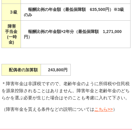
報酬比例の年金額（最低保障額 635,500円）※3級
３級
のみ
障害
手当金
報酬比例の年金額×2年分（最低保障額 1,271,000
(一時
円）
金)
配偶者の加算額
243,800円
＊障害年金は非課税ですので、老齢年金のように所得税や住民税
を源泉控除されることはありません。障害年金と老齢年金のどち
らかを選ぶ必要が生じた場合はそのことも考慮に入れて下さい。
（障害年金を貰える条件などの説明については
こちら>>
）