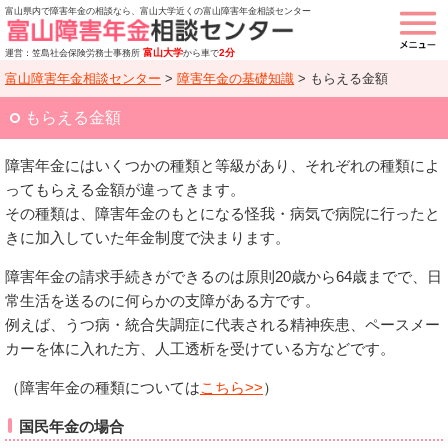
富山県内で障害年金の相談なら、富山大学近くの富山障害年金相談センター
富山大学
2分
運営：笠島社会保険労務士事務所
から車で
富山障害年金相談センター
>
障害年金の基礎知識
>
もらえる金額
もらえる金額
障害年金にはいくつかの種類と等級があり、それぞれの種類によ
ってもらえる金額が違ってきます。
その種類は、障害年金のもとになる怪我・病気で病院に行ったと
きに加入していた年金制度で決まります。
障害年金の請求手続きができるのは原則20歳から64歳までで、日
常生活を送るのに何らかの支障がある方です。
例えば、うつ病・統合失調症に代表される精神疾患、ペースメー
カーを体に入れた方、人工透析を受けている方などです。
（障害年金の種類については
こちら>>
）
国民年金の場合