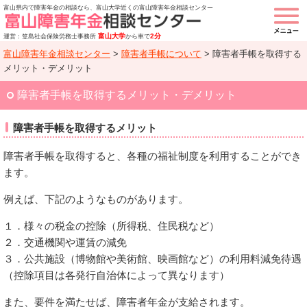
富山県内で障害年金の相談なら、富山大学近くの富山障害年金相談センター
富山大学
2分
運営：笠島社会保険労務士事務所
から車で
富山障害年金相談センター
>
障害者手帳について
>
障害者手帳を取得する
メリット・デメリット
障害者手帳を取得するメリット・デメリット
障害者手帳を取得するメリット
障害者手帳を取得すると、各種の福祉制度を利用することができ
ます。
例えば、下記のようなものがあります。
１．様々の税金の控除（所得税、住民税など）
２．交通機関や運賃の減免
３．公共施設（博物館や美術館、映画館など）の利用料減免待遇
（控除項目は各発行自治体によって異なります）
また、要件を満たせば、障害者年金が支給されます。