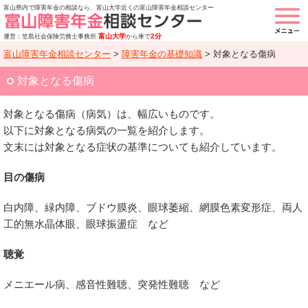
富山県内で障害年金の相談なら、富山大学近くの富山障害年金相談センター
富山大学
2分
運営：笠島社会保険労務士事務所
から車で
富山障害年金相談センター
>
障害年金の基礎知識
>
対象となる傷病
対象となる傷病
対象となる傷病（病気）は、幅広いものです。
以下に対象となる病気の一覧を紹介します。
文末には対象となる症状の基準についても紹介しています。
目の傷病
白内障、緑内障、ブドウ膜炎、眼球萎縮、網膜色素変形症、両人
工的無水晶体眼、眼球振盪症 など
聴覚
メニエール病、感音性難聴、突発性難聴 など