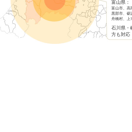
富山県：
富山市、高
2026.06.25
受給事例
障害者雇用で将来が不安！自閉症・
黒部市、砺
給できたケース
舟橋村、上
2026.06.18
トピックス
相談者のアンケートを更新しました20
石川県・
方も対応