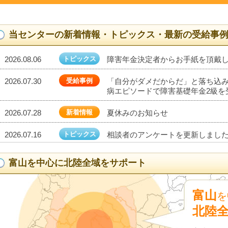
当センターの新着情報・トピックス・最新の受給事
2026.08.06
トピックス
障害年金決定者からお手紙を頂戴しま
2026.07.30
受給事例
「自分がダメだからだ」と落ち込
病エピソードで障害基礎年金2級を
2026.07.28
新着情報
夏休みのお知らせ
2026.07.16
トピックス
相談者のアンケートを更新しました20
2026.07.10
受給事例
脊髄損傷で車椅子生活！障害厚生年
富山を中心に北陸全域をサポート
2026.07.09
新着情報
面談のご予約について
富山
を
2026.07.02
トピックス
障害年金決定者からお手紙を頂戴しま
北陸
2026.06.26
新着情報
2026.7.6(月) 電話による無料相