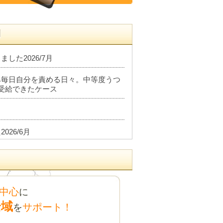
例
した2026/7月
み毎日自分を責める日々。中等度うつ
受給できたケース
26/6月
金1級を受給できたケース
中心
に
した2026/6月
全域
サポート！
を
談はお休みいたします