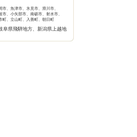
岡市、魚津市、氷見市、滑川市、
軽度知的障害で障害基礎年金2級を受
波市、小矢部市、南砺市、射水市、
市町、立山町、入善町、朝日町
26/5月
岐阜県飛騨地方、新潟県上越地