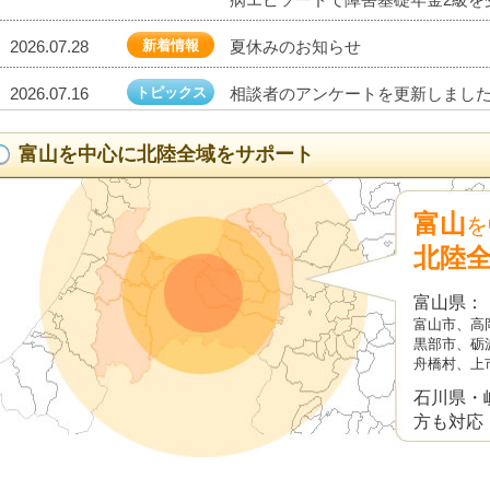
2026.07.28
新着情報
夏休みのお知らせ
2026.07.16
トピックス
相談者のアンケートを更新しました20
2026.07.10
受給事例
脊髄損傷で車椅子生活！障害厚生年
富山を中心に北陸全域をサポート
2026.07.09
新着情報
面談のご予約について
富山
を
2026.07.02
トピックス
障害年金決定者からお手紙を頂戴しま
北陸
2026.06.26
新着情報
2026.7.6(月) 電話による無料相
富山県：
富山市、高
2026.06.25
受給事例
障害者雇用で将来が不安！自閉症・
黒部市、砺
給できたケース
舟橋村、上
2026.06.18
トピックス
相談者のアンケートを更新しました20
石川県・
方も対応