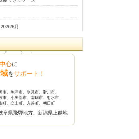
26/6月
金1級を受給できたケース
中心
に
した2026/6月
全域
サポート！
を
談はお休みいたします
岡市、魚津市、氷見市、滑川市、
軽度知的障害で障害基礎年金2級を受
波市、小矢部市、南砺市、射水市、
市町、立山町、入善町、朝日町
26/5月
岐阜県飛騨地方、新潟県上越地