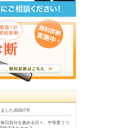
例
した2026/7月
み毎日自分を責める日々。中等度うつ
受給できたケース