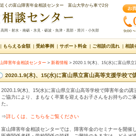
近くの富山障害年金相談センター
富山大学から車で2分
・高岡・射水・南砺・氷見・砺波・魚津・黒部・滑川・小矢部
もらえる金額
受給事例
サポート料金
ご相談の流れ
相談
山障害年金相談センター
>
新着情報
>
2020.1.9(木)、15(水)に
2020.1.9(木)、15(水)に富山県立富山高等支援学
2020.1.9(木)、15(水)に富山県立富山高等学校で障害年
ご協力により、まもなく卒業を迎えるお子さんをお持ちのご
た。
⇒
詳しくは、こちらをご覧ください
富山障害年金相談センターでは、障害年金のセミナーを開催
医療関係者様・学校関係の皆様、ご興味のある方は、どうぞ