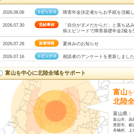
2026.08.06
トピックス
障害年金決定者からお手紙を頂戴しま
2026.07.30
受給事例
「自分がダメだからだ」と落ち込
病エピソードで障害基礎年金2級を
2026.07.28
新着情報
夏休みのお知らせ
2026.07.16
トピックス
相談者のアンケートを更新しました20
2026.07.10
受給事例
脊髄損傷で車椅子生活！障害厚生年
富山を中心に北陸全域をサポート
2026.07.09
新着情報
面談のご予約について
富山
を
2026.07.02
トピックス
障害年金決定者からお手紙を頂戴しま
北陸
2026.06.26
新着情報
2026.7.6(月) 電話による無料相
富山県：
富山市、高
2026.06.25
受給事例
障害者雇用で将来が不安！自閉症・
黒部市、砺
給できたケース
舟橋村、上