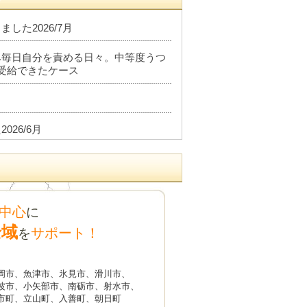
した2026/7月
み毎日自分を責める日々。中等度うつ
受給できたケース
26/6月
金1級を受給できたケース
中心
に
した2026/6月
全域
サポート！
を
談はお休みいたします
岡市、魚津市、氷見市、滑川市、
軽度知的障害で障害基礎年金2級を受
波市、小矢部市、南砺市、射水市、
市町、立山町、入善町、朝日町