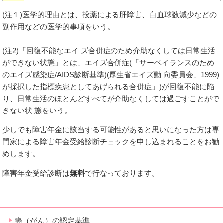
(注１)医学的理由とは、投薬による肝障害、白血球数減少などの
副作用などの医学的事項をいう。
(注2)「回復不能なエイ ズ合併症のため介助なくしては日常生活
ができない状態」とは、エイズ合併症(「サーベイランスのため
のエイズ感染症/AIDS診断基準)(厚生省エイズ動 向委員会、1999)
が採択した指標疾患としてあげられる合併症」)が回復不能に陥
り、日常生活のほとんどすべてが介助なくしては過ごすことがで
きない状 態をいう。
少しでも障害年金に該当する可能性があると思いになった方は専
門家による障害年金受給診断チェックを申し込まれることをお勧
めします。
障害年金受給診断は
無料
で行なっております。
癌（がん）の認定基準