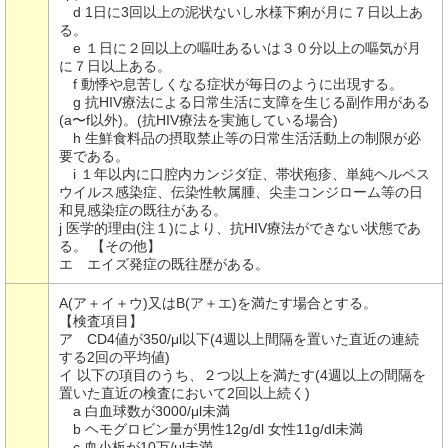
d 1日に3回以上の泥状ないし水様下痢が月に７日以上あ
る。
e １日に２回以上の嘔吐あるいは３０分以上の嘔気が月
に７日以上ある。
f 動悸や息苦しくなる症状が毎日のように出現する。
g 抗HIV療法による日常生活に支障を生じる副作用がある
(a〜f以外)。(抗HIV療法を実施している場合)
h 生鮮食料品の摂取禁止等の日常生活活動上の制限が必
要である。
i １年以内に口腔内カンジダ症、帯状疱疹、単純ヘルペス
ウイルス感染症、伝染性軟属腫、尖圭コンジローム等の日
和見感染症の既往がある。
j 医学的理由(注１)により、抗HIV療法ができない状態であ
る。 【その他】
エ エイズ発症の既往歴がある。
A(ア＋イ＋ウ)又はB(ア＋エ)を満たす場合とする。
【検査項目】
ア CD4値が350/μl以下(4週以上間隔を置いた直近の連続
する2回の平均値)
イ 以下の項目のうち、２つ以上を満たす(4週以上の間隔を
置いた直近の検査において2回以上続く)
a 白血球数が3000/μl未満
b ヘモグロビン量が男性12g/dl 女性11g/dl未満
c 血小板が10万/μl未満