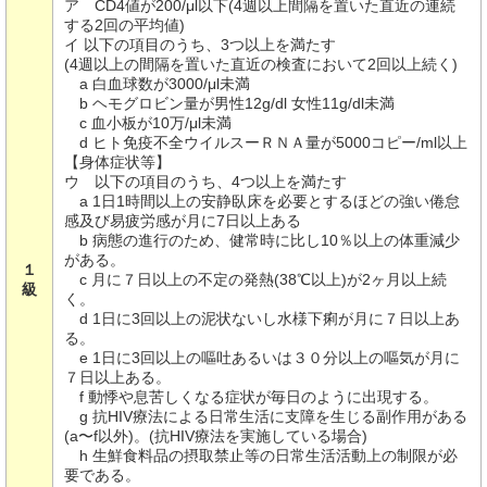
ア CD4値が200/μl以下(4週以上間隔を置いた直近の連続
する2回の平均値)
イ 以下の項目のうち、3つ以上を満たす
(4週以上の間隔を置いた直近の検査において2回以上続く)
a 白血球数が3000/μl未満
b ヘモグロビン量が男性12g/dl 女性11g/dl未満
c 血小板が10万/μl未満
d ヒト免疫不全ウイルスーＲＮＡ量が5000コピー/ml以上
【身体症状等】
ウ 以下の項目のうち、4つ以上を満たす
a 1日1時間以上の安静臥床を必要とするほどの強い倦怠
感及び易疲労感が月に7日以上ある
b 病態の進行のため、健常時に比し10％以上の体重減少
がある。
１
c 月に７日以上の不定の発熱(38℃以上)が2ヶ月以上続
級
く。
d 1日に3回以上の泥状ないし水様下痢が月に７日以上あ
る。
e 1日に3回以上の嘔吐あるいは３０分以上の嘔気が月に
７日以上ある。
f 動悸や息苦しくなる症状が毎日のように出現する。
g 抗HIV療法による日常生活に支障を生じる副作用がある
(a〜f以外)。(抗HIV療法を実施している場合)
h 生鮮食料品の摂取禁止等の日常生活活動上の制限が必
要である。