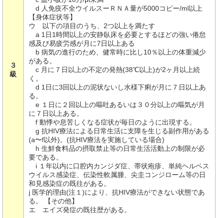
d 人免疫不全ウイルスーＲＮＡ量が5000コピー/ml以上
【身体症状等】
ウ 以下の項目のうち、2つ以上を満たす
a 1日1時間以上の安静臥床を必要とするほどの強い倦怠
感及び易疲労感が月に7日以上ある
b 病気の進行のため、健常時に比し10％以上の体重減少
がある。
３
c 月に７日以上の不定の発熱(38℃以上)が2ヶ月以上続
級
く。
d 1日に3回以上の泥状ないし水様下痢が月に７日以上あ
る。
e １日に２回以上の嘔吐あるいは３０分以上の嘔気が月
に７日以上ある。
f 動悸や息苦しくなる症状が毎日のように出現する。
g 抗HIV療法による日常生活に支障を生じる副作用がある
(a〜f以外)。(抗HIV療法を実施している場合)
h 生鮮食料品の摂取禁止等の日常生活活動上の制限が必
要である。
i １年以内に口腔内カンジダ症、帯状疱疹、単純ヘルペス
ウイルス感染症、伝染性軟属腫、尖圭コンジローム等の日
和見感染症の既往がある。
j 医学的理由(注１)により、抗HIV療法ができない状態であ
る。 【その他】
エ エイズ発症の既往歴がある。