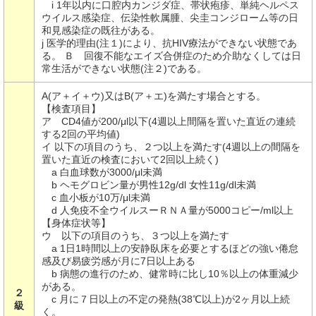
i 1年以内に口腔内カンジダ症、帯状疱疹、単純ヘルペス
ウイルス感染症、伝染性軟属腫、尖圭コンジローム等の日
和見感染症の既往がある。
j 医学的理由(注１)により、抗HIV療法ができない状態であ
る。 Ｂ 回復不能なエイズ合併症のため介助なくしては日
常生活ができない状態(注２)である。
A(ア＋イ＋ウ)又はB(ア＋エ)を満たす場合とする。
【検査項目】
ア CD4値が200/μl以下(4週以上間隔を置いた直近の連続
する2回の平均値)
イ 以下の項目のうち、２つ以上を満たす(4週以上の間隔を
置いた直近の検査において2回以上続く)
a 白血球数が3000/μl未満
b ヘモグロビン量が男性12g/dl 女性11g/dl未満
c 血小板が10万/μl未満
d 人免疫不全ウイルスーＲＮＡ量が5000コピー/ml以上
【身体症状等】
ウ 以下の項目のうち、３つ以上を満たす
a 1日1時間以上の安静臥床を必要とするほどの強い倦怠
感及び易疲労感が月に7日以上ある
b 病態の進行のため、健常時に比し10％以上の体重減少
がある。
２
c 月に７日以上の不定の発熱(38℃以上)が2ヶ月以上続
級
く。