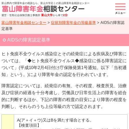
富山県内で障害年金の相談なら、富山大学近くの富山障害年金相談センター
富山大学
2分
運営：笠島社会保険労務士事務所
から車で
富山障害年金相談センター
>
症状別障害年金の等級基準
>
AIDSの障害認
定基準
AIDSの障害認定基準
ヒト免疫不全ウイルス感染症とその続発症による疾病及び障害に
ついては、「◆ヒト免疫不全ウイルス◆感染症に係る障害認定に
ついて」(平成10年2月4日付け庁保険発第1号通知。以下「当初通
知」という。)により障害年金の認定を行われています。
障害認定については、続発症の有無、その程度、検査所見、治療
及び症状の経過を十分考慮し、労働及び日常生活上の障害を総合
的に判断するほか、下記の障害の程度の目安により障害の程度を
判断し、それらのうち上位等級の方で認定されます。
A(ア＋イ＋ウ)又はBを満たす場合とする。
【検査項目】