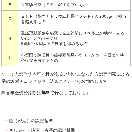
Ｆ
左室駆出率（ＥＦ）40％以下のもの
ＢＮＰ（脳性ナトリウム利尿ペプチド）が200pg/ml 相当
Ｇ
を超えるもの
重症冠動脈狭窄病変で左主幹部に50％以上の狭窄、ある
Ｈ
いは、3 本の主要冠
動脈に75％以上の狭窄を認めるもの
心電図で陳旧性心筋梗塞所見があり、かつ、今日まで狭
Ｉ
心症状を有するもの
少しでも該当する可能性があると思いになった方は専門家による
受給診断チェックを申し込まれることをお勧めします。
障害年金受給診断は
無料
で行なっております。
癌（がん）の認定基準
そしゃく・嚥下・言語の認定基準