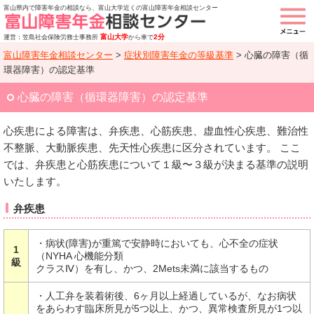
富山県内で障害年金の相談なら、富山大学近くの富山障害年金相談センター
富山大学
2分
運営：笠島社会保険労務士事務所
から車で
富山障害年金相談センター
>
症状別障害年金の等級基準
>
心臓の障害（循
環器障害）の認定基準
心臓の障害（循環器障害）の認定基準
心疾患による障害は、弁疾患、心筋疾患、虚血性心疾患、難治性
不整脈、大動脈疾患、先天性心疾患に区分されています。 ここ
では、弁疾患と心筋疾患について１級〜３級が決まる基準の説明
いたします。
弁疾患
・病状(障害)が重篤で安静時においても、心不全の症状
1
（NYHA 心機能分類
級
クラスⅣ）を有し、かつ、2Mets未満に該当するもの
・人工弁を装着術後、6ヶ月以上経過しているが、なお病状
をあらわす臨床所見が5つ以上、かつ、異常検査所見が1つ以