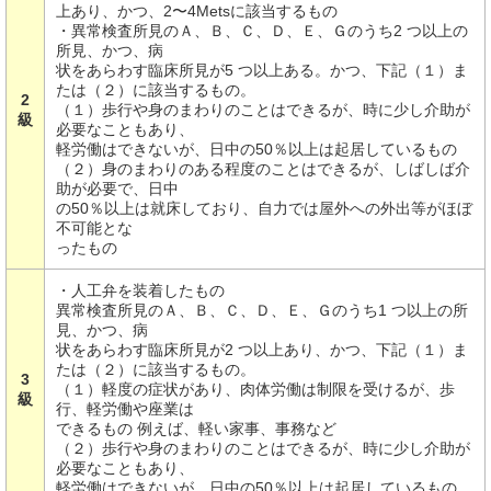
上あり、かつ、2〜4Metsに該当するもの
・異常検査所見のＡ、Ｂ、Ｃ、Ｄ、Ｅ、Ｇのうち2 つ以上の
所見、かつ、病
状をあらわす臨床所見が5 つ以上ある。かつ、下記（１）ま
たは（２）に該当するもの。
2
（１）歩行や身のまわりのことはできるが、時に少し介助が
級
必要なこともあり、
軽労働はできないが、日中の50％以上は起居しているもの
（２）身のまわりのある程度のことはできるが、しばしば介
助が必要で、日中
の50％以上は就床しており、自力では屋外への外出等がほぼ
不可能とな
ったもの
・人工弁を装着したもの
異常検査所見のＡ、Ｂ、Ｃ、Ｄ、Ｅ、Ｇのうち1 つ以上の所
見、かつ、病
状をあらわす臨床所見が2 つ以上あり、かつ、下記（１）ま
たは（２）に該当するもの。
3
（１）軽度の症状があり、肉体労働は制限を受けるが、歩
級
行、軽労働や座業は
できるもの 例えば、軽い家事、事務など
（２）歩行や身のまわりのことはできるが、時に少し介助が
必要なこともあり、
軽労働はできないが、日中の50％以上は起居しているもの