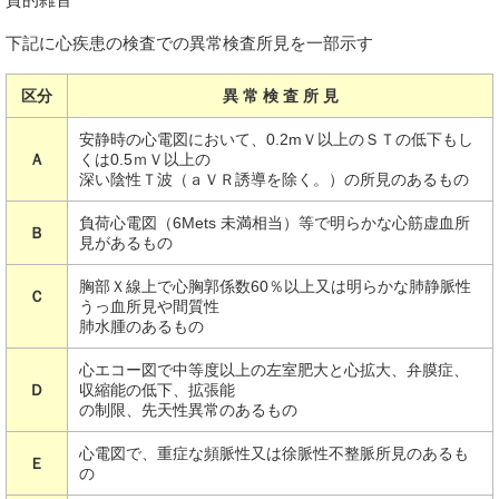
下記に心疾患の検査での異常検査所見を一部示す
区分
異 常 検 査 所 見
安静時の心電図において、0.2mＶ以上のＳＴの低下もし
Ａ
くは0.5ｍＶ以上の
深い陰性Ｔ波（ａＶＲ誘導を除く。）の所見のあるもの
負荷心電図（6Mets 未満相当）等で明らかな心筋虚血所
Ｂ
見があるもの
胸部Ｘ線上で心胸郭係数60％以上又は明らかな肺静脈性
Ｃ
うっ血所見や間質性
肺水腫のあるもの
心エコー図で中等度以上の左室肥大と心拡大、弁膜症、
Ｄ
収縮能の低下、拡張能
の制限、先天性異常のあるもの
心電図で、重症な頻脈性又は徐脈性不整脈所見のあるも
Ｅ
の