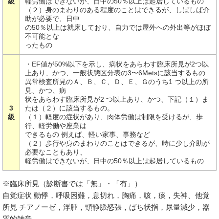
級
軽労働はできないが、日中の50％以上は起居しているもの
（２）身のまわりのある程度のことはできるが、しばしば介
助が必要で、日中
の50％以上は就床しており、自力では屋外への外出等がほぼ
不可能とな
ったもの
・EF値が50%以下を示し、病状をあらわす臨床所見が2つ以
上あり、かつ、一般状態区分表の3〜6Metsに該当するもの
異常検査所見のＡ、Ｂ、Ｃ、Ｄ、Ｅ、Ｇのうち1 つ以上の所
見、かつ、病
状をあらわす臨床所見が2 つ以上あり、かつ、下記（１）ま
3
たは（２）に該当するもの。
級
（１）軽度の症状があり、肉体労働は制限を受けるが、歩
行、軽労働や座業は
できるもの 例えば、軽い家事、事務など
（２）歩行や身のまわりのことはできるが、時に少し介助が
必要なこともあり、
軽労働はできないが、日中の50％以上は起居しているもの
※臨床所見（診断書では「無」・「有」）
自覚症状 動悸，呼吸困難，息切れ，胸痛，咳，痰，失神、他覚
所見 チアノーゼ，浮腫，頸静脈怒張，ばち状指，尿量減少，器
質的雑音