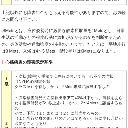
上記以外にも障害年金がもらえる可能性がありますので、お気軽
にお問合せ下さい。
※Metsとは、座位姿勢時に必要な酸素摂取量を1Metsとし、日常
生活の活動がどの程度心臓に負担がかかるのかを判断するため
の、身体活動や運動強度の指標のことです。たとえば、平地歩行
は3 Mets、入浴は4〜5 Mets、階段昇りは6Metsになります。
心筋疾患の障害認定基準
・病状(障害)が重篤で安静時においても、心不全の症状
1
（NYHA 心機能分類
級
クラスⅣ）を有し、かつ、2Mets未満に該当するもの
・異常検査所見の左室駆出率(EF)40%以下かつ、病状をあら
わす臨床所見が5つ以上あり、かつ、2〜4Metsに該当するも
の
かつ、下記（１）または（２）に該当するもの。
（１）歩行や身のまわりのことはできるが、時に少し介助が
2
必要なこともあり、