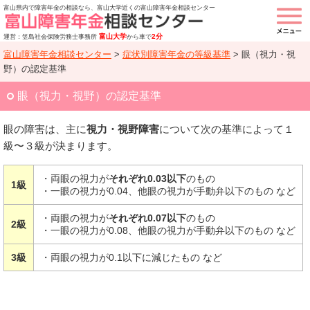
富山県内で障害年金の相談なら、富山大学近くの富山障害年金相談センター
富山大学
2分
運営：笠島社会保険労務士事務所
から車で
富山障害年金相談センター
>
症状別障害年金の等級基準
>
眼（視力・視
野）の認定基準
眼（視力・視野）の認定基準
眼の障害は、主に
視力・視野障害
について次の基準によって１
級〜３級が決まります。
・両眼の視力が
それぞれ0.03以下
のもの
1級
・一眼の視力が0.04、他眼の視力が手動弁以下のもの など
・両眼の視力が
それぞれ0.07以下
のもの
2級
・一眼の視力が0.08、他眼の視力が手動弁以下のもの など
3級
・両眼の視力が0.1以下に減じたもの など