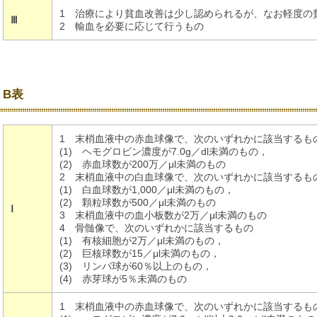
1 治療により貧血改善は少し認められるが、なお軽度の
Ⅲ
2 輸血を必要に応じて行うもの
B表
1 末梢血液中の赤血球像で、次のいずれかに該当するも
(1) ヘモグロビン濃度が7.0g／dl未満のもの，
(2) 赤血球数が200万／μl未満のもの
2 末梢血液中の白血球像で、次のいずれかに該当するも
(1) 白血球数が1,000／μl未満のもの，
(2) 顆粒球数が500／μl未満のもの
Ⅰ
3 末梢血液中の血小板数が2万／μl未満のもの
4 骨髄像で、次のいずれかに該当するもの
(1) 有核細胞が2万／μl未満のもの，
(2) 巨核球数が15／μl未満のもの，
(3) リンパ球が60％以上のもの，
(4) 赤芽球が5％未満のもの
1 末梢血液中の赤血球像で、次のいずれかに該当するも