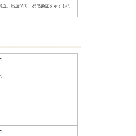
貧血、出血傾向、易感染症を示すもの
の
の
の