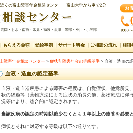
近くの富山障害年金相談センター
富山大学から車で2分
・高岡・射水・南砺・氷見・砺波・魚津・黒部・滑川・小矢部
もらえる金額
受給事例
サポート料金
ご相談の流れ
相談
山障害年金相談センター
>
症状別障害年金の等級基準
>
血液・造血の
血液・造血の認定基準
血液・造血器疾患による障害の程度は、自覚症状、他覚所見
状の経過等（薬物療法による症状の消長の他、薬物療法に伴
況等により、総合的に認定されます。
当該疾病の認定の時期以後少なくとも１年以上の療養を必要
病状とそれに対応する等級は以下の通りです。