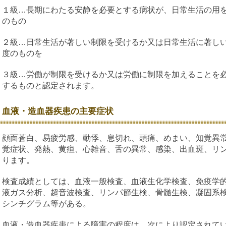
１級…長期にわたる安静を必要とする病状が、日常生活の用
のもの
２級…日常生活が著しい制限を受けるか又は日常生活に著し
度のものを
３級…労働が制限を受けるか又は労働に制限を加えることを
するものと認定されます。
血液・造血器疾患の主要症状
顔面蒼白、易疲労感、動悸、息切れ、頭痛、めまい、知覚異
覚症状、発熱、黄疸、心雑音、舌の異常、感染、出血斑、リ
ります。
検査成績としては、血液一般検査、血液生化学検査、免疫学
液ガス分析、超音波検査、リンパ節生検、骨髄生検、凝固系
シンチグラム等がある。
血液・造血器疾患による障害の程度は、次により認定されて