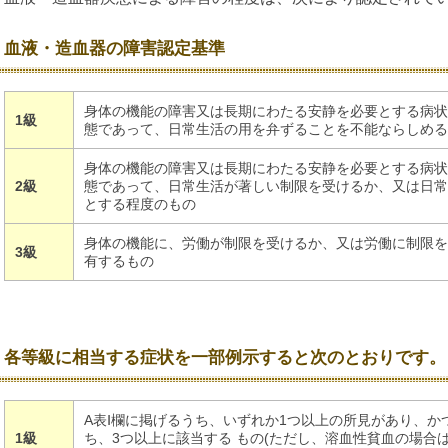
血液・造血器の障害認定基準
身体の機能の障害又は長期にわたる安静を必要とする病状
1級
態であって、日常生活の用を弁ずることを不能ならしめる
身体の機能の障害又は長期にわたる安静を必要とする病状
2級
態であって、日常生活が著しい制限を受けるか、又は日常
とする程度のもの
身体の機能に、労働が制限を受けるか、又は労働に制限を
3級
有するもの
各等級に相当する症状を一部例示すると次のとおりです。
A表Ⅰ欄に掲げるうち、いずれか1つ以上の所見があり、かつ
1級
ち、3つ以上に該当する もの(ただし、溶血性貧血の場合は