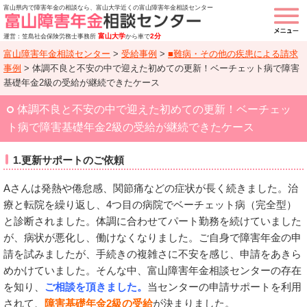
富山県内で障害年金の相談なら、富山大学近くの富山障害年金相談センター
富山大学
2分
運営：笠島社会保険労務士事務所
から車で
富山障害年金相談センター
>
受給事例
>
■難病・その他の疾患による請求
事例
>
体調不良と不安の中で迎えた初めての更新！ベーチェット病で障害
基礎年金2級の受給が継続できたケース
体調不良と不安の中で迎えた初めての更新！ベーチェッ
ト病で障害基礎年金2級の受給が継続できたケース
1.更新サポートのご依頼
Aさんは発熱や倦怠感、関節痛などの症状が長く続きました。治
療と転院を繰り返し、4つ目の病院でベーチェット病（完全型）
と診断されました。体調に合わせてパート勤務を続けていました
が、病状が悪化し、働けなくなりました。ご自身で障害年金の申
請を試みましたが、手続きの複雑さに不安を感じ、申請をあきら
めかけていました。そんな中、富山障害年金相談センターの存在
を知り、
ご相談を頂きました。
当センターの申請サポートを利用
されて、
障害基礎年金2級の受給
が決まりました。