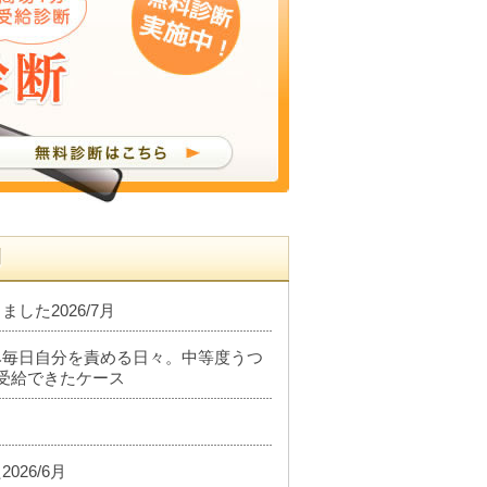
例
した2026/7月
み毎日自分を責める日々。中等度うつ
受給できたケース
26/6月