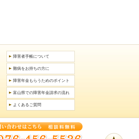
障害者手帳について
難病をお持ちの方に
障害年金もらうためのポイント
富山県での障害年金請求の流れ
よくあるご質問
ペー