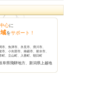
金1級を受給できたケース
中心
に
した2026/6月
全域
サポート！
を
談はお休みいたします
岡市、魚津市、氷見市、滑川市、
軽度知的障害で障害基礎年金2級を受
波市、小矢部市、南砺市、射水市、
市町、立山町、入善町、朝日町
26/5月
岐阜県飛騨地方、新潟県上越地