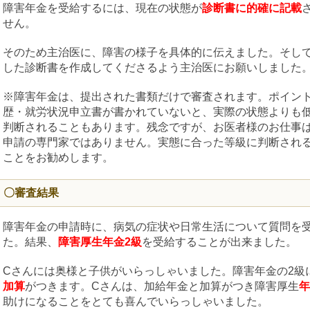
障害年金を受給するには、現在の状態が
診断書に的確に記載
せん。
そのため主治医に、障害の様子を具体的に伝えました。そし
した診断書を作成してくださるよう主治医にお願いしました
※障害年金は、提出された書類だけで審査されます。ポイン
歴・就労状況申立書が書かれていないと、実際の状態よりも
判断されることもあります。残念ですが、お医者様のお仕事
申請の専門家ではありません。実態に合った等級に判断され
ことをお勧めします。
〇審査結果
障害年金の申請時に、病気の症状や日常生活について質問を
た。結果、
障害厚生年金2級
を受給することが出来ました。
Cさんには奥様と子供がいらっしゃいました。障害年金の2級
加算
がつきます。Cさんは、加給年金と加算がつき障害厚生
年
助けになることをとても喜んでいらっしゃいました。