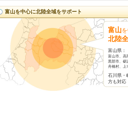
2026.07.10
受給事例
脊髄損傷で車椅子生活！障害厚生年
富山を中心に北陸全域をサポート
2026.07.09
新着情報
面談のご予約について
富山
を
2026.07.02
トピックス
障害年金決定者からお手紙を頂戴しま
北陸
2026.06.26
新着情報
2026.7.6(月) 電話による無料相
富山県：
富山市、高
2026.06.25
受給事例
障害者雇用で将来が不安！自閉症・
黒部市、砺
給できたケース
舟橋村、上
2026.06.18
トピックス
相談者のアンケートを更新しました20
石川県・
方も対応