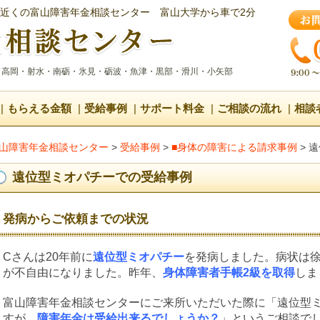
近くの富山障害年金相談センター
富山大学から車で2分
・高岡・射水・南砺・氷見・砺波・魚津・黒部・滑川・小矢部
もらえる金額
受給事例
サポート料金
ご相談の流れ
相談
山障害年金相談センター
>
受給事例
>
■身体の障害による請求事例
>
遠
遠位型ミオパチーでの受給事例
発病からご依頼までの状況
Cさんは20年前に
遠位型ミオパチー
を発病しました。病状は
が不自由になりました。昨年、
身体障害者手帳2級を取得
しま
富山障害年金相談センターにご来所いただいた際に「遠位型
すが、
障害年金は受給出来るでしょうか？
」というご相談で