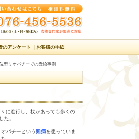
者のアンケート
お客様の手紙
位型ミオパチーでの受給事例
徐々に進行し、杖があっても歩くの
した。
ミオパチーという
難病
を患っていま
した。